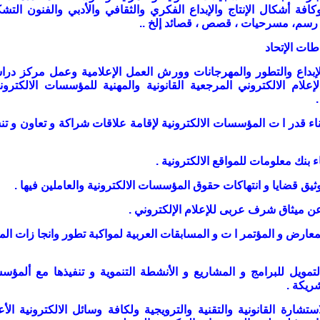
كافة أشكال الإنتاج والإبداع الفكري والثقافي والأدبي والفنون التشك
، رسم، مسرحيات ، قصص ، قصائد إلخ
..
ات الإتحاد
الإبداع والتطور والمهرجانات وورش العمل الإعلامية وعمل مركز در
لام الالكتروني المرجعية القانونية والمهنية للمؤسسات الالكترون
.
بناء قدر ا ت المؤسسات الالكترونية لإقامة علاقات شراكة و تعاون و ت
 بنك معلومات للمواقع الالكترونية .
لمعارض و المؤتمر ا ت و المسابقات العربية لمواكبة تطور وانجا زات الم
التمويل للبرامج و المشاريع و الأنشطة التنموية و تنفيذها مع ألمؤ
شريكة
.
لاستشارة القانونية والتقنية والترويجية ولكافة وسائل الالكترونية الأ