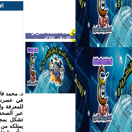
ال
قناة الاتحاد العربي
للاعلام الالكترروني
د. محمد فاض