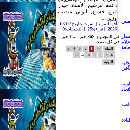
دعمه لترشيح الأستاذ حيدر
فزع حسون لتولي منصب
وزير ...
ميين
أقرأ المزيد
| نشرت بتاريخ 02-08-
2026 | قراءة:25
| التعليقات:0
صدار
في المجموع: 862 خبر ..... 1 خبر
في كل صفحة
علام
افة
البداية
<<
1
2
3
4
5
...
>>
10
9
8
7
6
النهاية
حلية
تآخي
ظومة
تحاد
خاصة
ادة