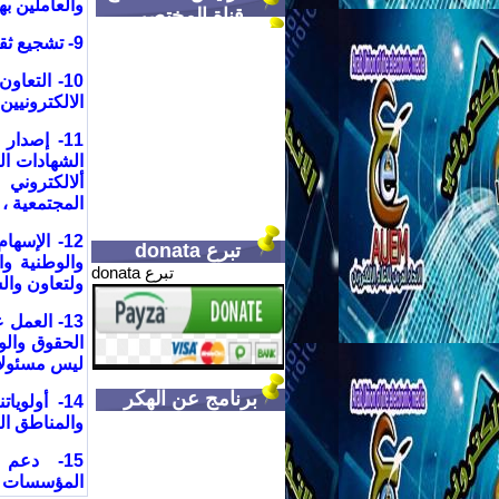
والعاملين ب
قناة المختصر
9- تشجيع ثقافة إنشاء و تطوير المدونات والمواقع الالكترونية المتخصصة والمتنوعة
10- التعا
الالكترونيين
11- إصدا
الشهادات ال
ألالكتروني
المجتمعية ،
12- الإس
تبرع donata
والوطنية و
تبرع donata
ولتعاون وال
13- العمل
الحقوق والو
ليس مسئولا 
برنامج عن الهكر
14- أولو
والمناطق الم
15- دعم 
المؤسسات ال