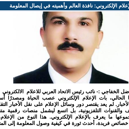
إعلام الإلكتروني: نافذة العالم وأهميته في إيصال المعلومة
ل الخفاجي :- نائب رئيس الاتحاد العربي للاعلام  الالكتروني