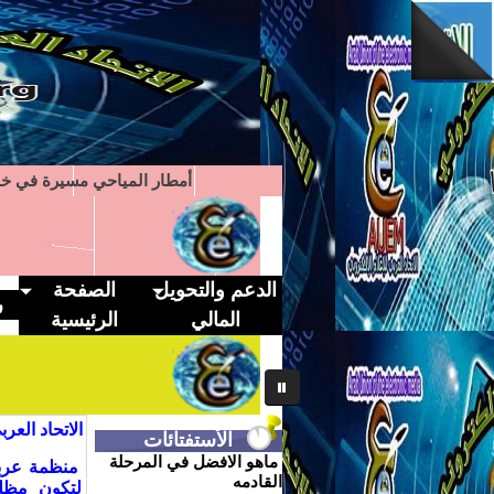
أمطار المياحي مسيرة في خد
الدعم والتحويل
الصفحة
ر
المالي
الرئيسية
1
2
3
4
5
6
7
الاتحاد العر
الأستفتائات
ماهو الافضل في المرحلة
القادمه
لتكون مظلة