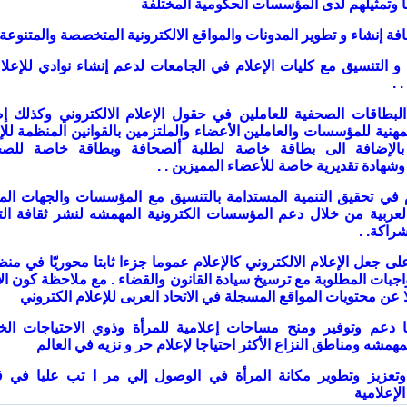
ها وتمثيلهم لدى المؤسسات الحكومية المختلفة
ون و التنسيق مع كليات الإعلام في الجامعات لدعم إنشاء نوادي للإعلا
. .
ر البطاقات الصحفية للعاملين في حقول الإعلام الالكتروني وكذلك إ
مهنية للمؤسسات والعاملين الأعضاء والملتزمين بالقوانين المنظمة للإ
 بالإضافة الى بطاقة خاصة لطلبة ألصحافة وبطاقة خاصة للصح
 وشهادة تقديرية خاصة للأعضاء المميزين
. .
هام في تحقيق التنمية المستدامة بالتنسيق مع المؤسسات والجهات الم
العربية من خلال دعم المؤسسات الكترونية المهمشه لنشر ثقافة ال
شراكة
. .
 على جعل الإعلام الالكتروني كالإعلام عموما جزءا ثابتا محوريّا في من
اجبات المطلوبة مع ترسيخ سيادة القانون والقضاء
.
مع ملاحظة كون الا
عن محتويات المواقع المسجلة في الاتحاد العربى للإعلام الكتروني
ياتنا دعم وتوفير ومنح مساحات إعلامية للمرأة وذوي الاحتياجات ال
همشه ومناطق النزاع الأكثر احتياجا لإعلام حر و نزيه في العالم
وتعزيز وتطوير مكانة المرأة في الوصول إلي مر ا تب عليا في قي
إعلامية