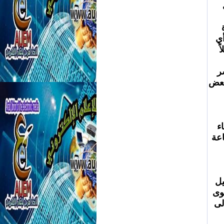
الإعلام الإلكتروني يتجاوز الحدود الجغرافية، مما يتيح للمتلقي التعرف على 
إمكانية الوصول والمرونة: يمكن الوصول إلى الإعلام الإلكتروني عبر أجهزة 
متنوعة مثل الهواتف الذكية والأجهزة اللوحية والحواسيب المحمولة، وفي أي 
وقت يناسب المتلقي. هذه المرونة تجعل الحصول على المعلومة أمرًا سهلاً 
تجاوز القيود والرقابة: في بعض الأحيان، يمثل الإعلام الإلكتروني منفذًا لنشر 
المعلومات التي قد لا تجد لها صدى في وسائل الإعلام التقليدية الخاضعة لبعض 
ورة التعامل بحذر مع 
فانتشار الأخبار الكاذبة والمعلومات المضللة يمثل تحديًا كبيرًا في هذا الفضاء 
الرقمي. لذا، يبقى الوعي الإعلامي والقدرة على التمييز بين الحقيقة والإشاعة 
في الختام، لا يمكن إنكار الدور المحوري الذي يلعبه الإعلام الإلكتروني في 
والتفاعل والتثقيف والترفيه. ومع استمرار تطوره، ستزداد أهميته في تشكيل 
وعي المجتمعات وتوجيه الرأي العام، مما يستدعي ضرورة الاستفادة القصوى 
من إيجابياته وتجنب سلبياته لضمان وصول المعلومة الصحيحة والموثوقة إلى 