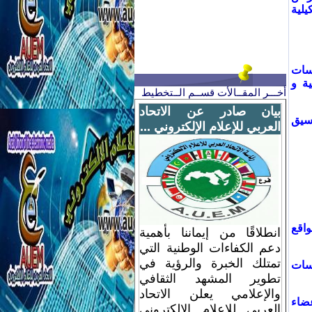
يلية
اسات
ية و
أخـــر المقــالأت قســم الــتخطيط
بيان صادر عن الاتحاد
نسيق
العربي للإعلام الإلكتروني ...
واقع
انطلاقًا من إيماننا بأهمية
دعم الكفاءات الوطنية التي
تمتلك الخبرة والرؤية في
سسات
تطوير المشهد الثقافي
والإعلامي يعلن الاتحاد
عضاء
العربي للإعلام الإلكتروني