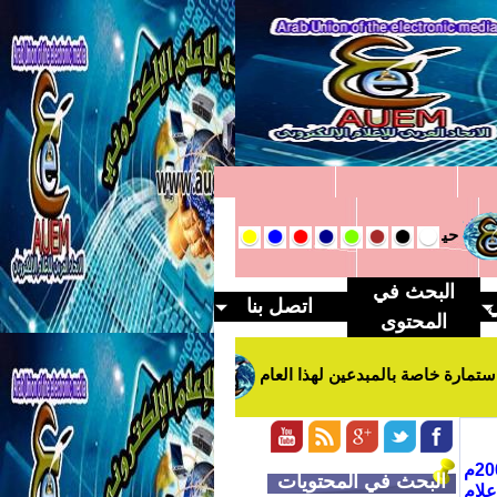
در فزع نموذجاً ناجحاً لتولي وزارة الثقافة
أمطار المياحي مسيرة 
البحث في
ي
اتصل بنا
المحتوى
خاصة بالمبدعين لهذا العام
الاتحاد العربي يبدء اول اجتماعات مهر
منظمة عربية تعنى بشؤون الاعلام والصحافة الالكترونية تم تأسيسها في عام 2004م
البحث في المحتويات
لام