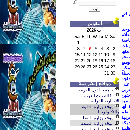
ى في
التقويم
وجيا
آب 2026
لام
Sa
F
Th
W
Tu
M
Su
خاصة
1
نات
8
7
6
5
4
3
2
منها
15
14
13
12
11
10
9
 نحو
22
21
20
19
18
17
16
اوسع
29
28
27
26
25
24
23
يمكن
31
30
حياة
اجة
مواقع إلكترونية
 على
عربى
جامعة الدول العربية
حثين
وكالة بيت العرب
سمية
الاخبارية الدولية
 لها
موقع وزارة العلوم
ناظم
والتكنولوجيا
ربية
موقع وزارة النفط
شبكة
موقع وزارة الصحة
نظمة
موقع وزارة التربية