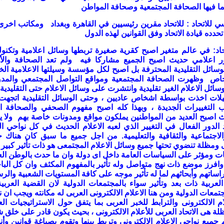
بما فيها الصحافة المجتمعية وصحافة المواطن
ي للاتحاد
:
للاتحاد مقرين رئيسيين في القاهرة وبغداد ومكاتب اخر
دده قيادة الاتحاد وفق القوانين لهذه الدول
اد
:
في عالم متغير اصبح كقرية صغيرة تربطها وسائل اعلامية وتكنول
ر اعلامي حديث اصبح الجميع مشاركا فيه ولم تعد الصحافة والأع
سائل التقليدية المحترفة بل اصبح لكل مؤسسة وسيلتها الاعلامية ال
خاص وظهرت الصحافة المجتمعية ومواقع التواصل المجتمعي والمدو
ائل الاعلام الغير تقليدية وانتشرت على وسائل الاعلام حتى التقليدية 
يلات اخذت بواسطة اشخاص عاديين ، وحتى الوسائل التقليدية اتجهت
ب التغييرات الجديدة ، وبهذا كله اصبح مفهوم الصحفي والصحافة 
 اصبح العديد من المواطنين يملكون مواقع ومدونات خاصة بهم ولا 
 الدور الفعال في التغيير الذي لعبه الاعلام الحديث في كل نواحي ال
اجتماعية والثقافية والتعليمية
.
من اجل جميع ما سبق كان هناك ح
مظلة تنضوي تحتها جميع وسائل الاعلام المجتمعى هو ذات تأثير كبير
ت ومؤثر على السياسات العامة داخل اى دولة وان ما حدث بالوطن ال
ا وافرز موضع ذات نهج متواصل وله تأثير بالمفهوم المكثف وان كل البا
راساتهم وأبحاثهم لما له تأثير موجه على كافة المستويات الشعبية والر
العربية ذات بعد وتأثير سواء بالمجتمعات الدولية لان القضية العربية
جتمعات الدولية ومن هنا الاعلام الالكترونى العربى له مكانته ويجب ان 
م الالكترونى والترابط للخبر العربى بما يتفق حول الاستراتيجيات الع
ظلة هى الاتحاد العربى للأعلام الالكترونى ، بحيث يكون قادر على خلق 
جميع نواحي الاعلام الالكتروني وتربط بينها وتقوم بصياغة قوانين وأ