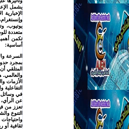
وتأثيرها علي
متعددة للو
أساسية:
الأزمات وا
تعزز من فه