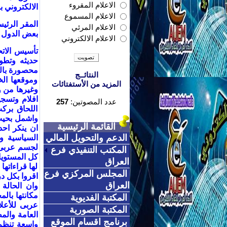
الاعلام المقروء
الالكتروني 
الاعلام المسموع
المقر الرئيس
الاعلام المرئي
بعض الدول تح
الاعلام الالكتروني
تأسيس الاتح
حديثه وتطو
محصورة بالو
النتائــج
وموقعها ال
المزيد من الأستفتائات
وغيرها من وس
افلام وتسج
عدد المصوتين:
257
اللحاق برك
واشمل بحيث
القائمة الرئيسية
ان ينكر احد
الدعم والتحويل المالي
السياسية وال
لجسم عربى و
المكتب التنفيذي فرع
كل المستويا
العراق
لها قراءاته
المجلس المركزي فرع
اقروا بكل د
العراق
وان الحالة 
مكانتها بالم
المكتبة الفديوية
عربى للأعلا
المكتبة الصورية
العامة والم
برنامج اقسام الموقع
واسعة تنظم 