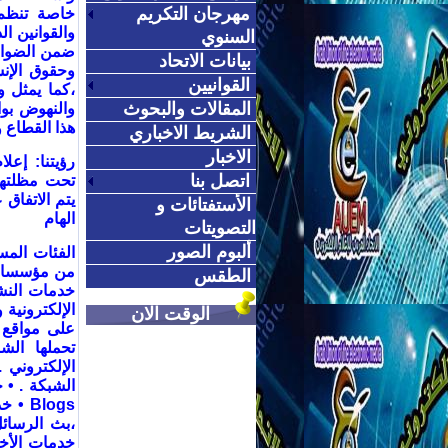
مهرجان التكريم
خاصة تنظم 
والقوانين ال
السنوي
ضمن الضواب
بيانات الاتحاد
وحقوق الإن
القوانيين
،كما يمثل و
المقالات والبحوث
والنهوض بو
هذا القطاع
الشريط الاخباري
الاخبار
رؤيتنا
:
إعلا
اتصل بنا
تحت مظلتها 
يتم الاتفاق 
الأستفتائات و
الهام
التصويتات
ألبوم الصور
الفئات المس
من مؤسسات
الطقس
خدمات النش
الإلكترونية 
الوقت الان
على مواقع 
تحملها الش
الإلكتروني
•
الشبكة
. •
خ
Blogs •
خد
،بث الرسائل
خدمات الأخب