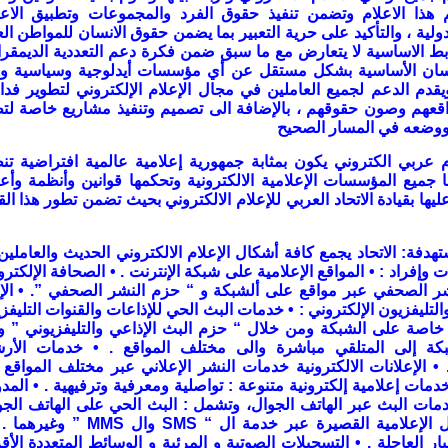
هذا الاعلام وتضمن تنفيذ حقوق الفرد والمجموعات وتطبيق الاع
دولية ، والتأكيد على حرية التعبير بما يضمن حقوق الانسان للمواطن ال
ط الاساسية لا يتعارض مع ما سبق ضمن فكرة دعم التعددية الديمقر
سان الأساسية بشكل مستقل عن أي مؤسسات أيدلوجية وسياسية ودي
يقدم الدعم لجميع العاملين في مجال الإعلام الإلكتروني لتطوير فدا
اقعهم وصون حقوقهم ، بالإضافة الى تصميم وتنفيذ مشاريع خاصة لت
 ووضعه في المسار الصحيح
م عربي الكتروني يكون بمثابة جمهورية إعلامية عالمية افتراضية ت
جميع المؤسسات الإعلامية الالكترونية وتحكمها قوانين وأنظمة وأ
عليها بقيادة الاتحاد العربي للإعلام الالكتروني بحيث تضمن تطور هذا ال
تهدفة
:
الاتحاد يجمع كافة أشكال الإعلام الالكتروني الحديث والعاملين
 وإفراد
: •
المواقع الإعلامية على شبكة الإنترنت
. •
الصحافة الإلكترون
ر الصحفي عبر مواقع على ألشبكة و “ حزم النشر الصحفي
”. •
الإ
والتليفزيون الإلكتروني
: •
خدمات البث الحي للإذاعات والقنوات التليفزي
خاصة على الشبكة ومن خلال “ حزم البث الإذاعي والتليفزيوني ” و
بكة إلى المتلقي مباشرة والى مختلف المواقع
. •
خدمات الأر
. 
الإعلانات الالكترونية خدمات النشر الإعلاني عبر مختلف المواقع
دمات إعلامية إلكترونية متنوعة : تواصلية ومعرفية وترفيهية
. •
المد
مات البث عبر الهاتف الجوال، وتشمل : البث الحي على الهاتف الجو
 الإعلامية القصيرة عبر خدمة ال
“ SMS
وال
MMS ”
وغيرهما .
ار العاجلة
. •
التسجيلات الصوتية و المرئية و الوسائط المتعددة الأ