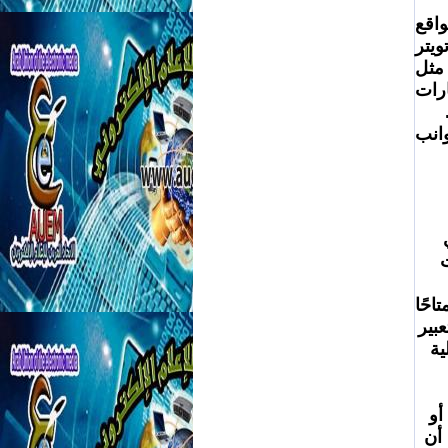
يشمل الإعلام الإلكتروني طيفًا واسعًا من المنصات والأدوات، بدءًا من المواقع 
الإخبارية الإلكترونية، مرورًا بمنصات التواصل الاجتماعي مثل فيسبوك وتويتر 
وإنستغرام، وصولًا إلى المدونات الصوتية (البودكاست) وقنوات الفيديو مثل 
يوتيوب، وتطبيقات الهواتف الذكية. هذه التنوع الكبير يمنح المستخدم خيارات 
تكمن أهمية الإعلام الإلكتروني في إيصال المعلومة للمتلقي في عدة جوانب 
الآنية: يعتبر الإعلام الإلكتروني الأسرع في نقل الأحداث والوقائع 
المتلقي أن يكون على اطلاع دائم بآخر المستجدات على الصعيدين المحلي 
والعالمي. هذه السرعة تجعل الإعلام الإلكتروني أداة لا غنى عنها في أوقات 
التفاعلية والمشاركة: يتيح الإعلام الإلكتروني للمتلقي دورًا تفاعليًا لم يكن متاحًا 
في وسائل الإعلام التقليدية. فمن خلال التعليقات والمشاركات وإمكانية التعبير 
عن الرأي، يصبح المتلقي جزءًا من عملية صناعة الخبر ونشره. هذه التفاعلية 
واحتياجات مختلف شرائح الجمهور. سواء كانت أخبارًا سياسية أو اقتصادية أو 
ثقافية أو رياضية أو ترفيهية، فإن المستخدم يجد ما يبحث عنه بسهولة. كما أن 