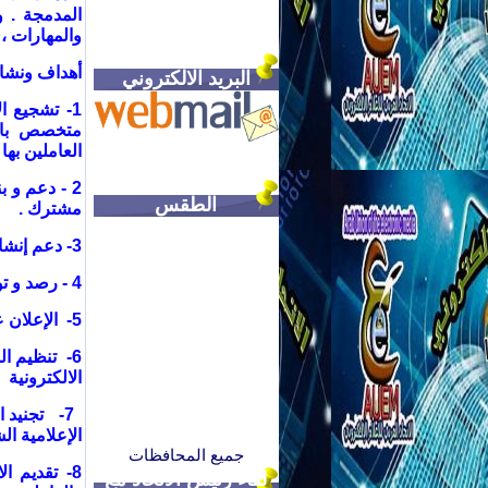
المدمجة . و
والمهارات 
أهداف ونشاط
البريد الالكتروني
1- تشجيع 
متخصص بالإع
العاملين بها 
2 - دعم و 
الطقس
مشترك
.
3-
دعم إنشاء
4 - رصد و توثيق قضايا و انتهاكات حقوق المؤسسات الالكترونية والعاملين فيها .
5- الإعلان عن ميثاق شرف عربى للإعلام الإلكتروني .
6- تنظيم ا
الالكترونية
7-
تجنيد 
الإعلامية ال
جميع المحافظات
8- تقديم ا
لقاء رئيس الاتحاد مع