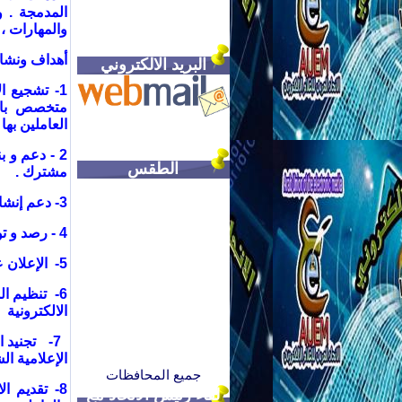
المدمجة . و
والمهارات 
أهداف ونشاط
البريد الالكتروني
1- تشجيع 
متخصص بالإع
العاملين بها 
2 - دعم و 
الطقس
مشترك
.
3-
دعم إنشاء
4 - رصد و توثيق قضايا و انتهاكات حقوق المؤسسات الالكترونية والعاملين فيها .
5- الإعلان عن ميثاق شرف عربى للإعلام الإلكتروني .
6- تنظيم ا
الالكترونية
7-
تجنيد 
الإعلامية ال
جميع المحافظات
8- تقديم ا
لقاء رئيس الاتحاد مع