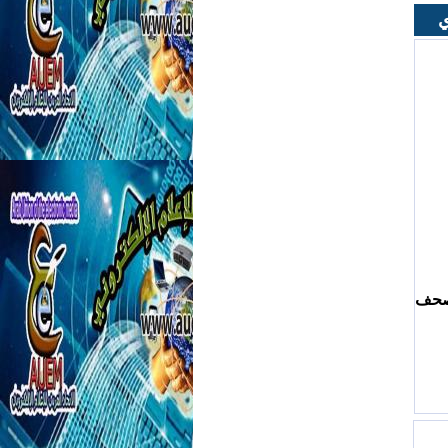
ي
لصحف