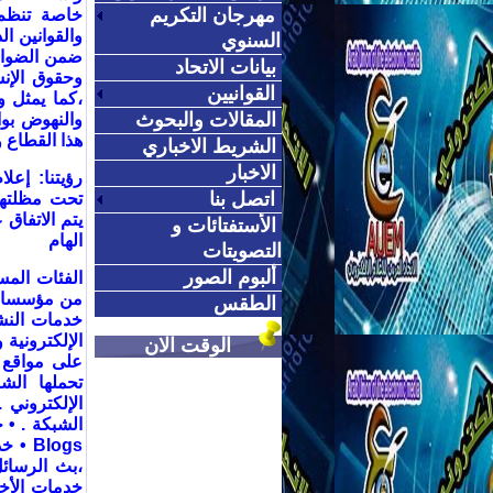
مهرجان التكريم
خاصة تنظم 
والقوانين ال
السنوي
ضمن الضواب
بيانات الاتحاد
وحقوق الإن
القوانيين
،كما يمثل و
المقالات والبحوث
والنهوض بو
هذا القطاع
الشريط الاخباري
الاخبار
رؤيتنا
:
إعلا
اتصل بنا
تحت مظلتها 
يتم الاتفاق 
الأستفتائات و
الهام
التصويتات
ألبوم الصور
الفئات المس
من مؤسسات
الطقس
خدمات النش
الإلكترونية 
الوقت الان
على مواقع 
تحملها الش
الإلكتروني
•
الشبكة
. •
خ
Blogs •
خد
،بث الرسائل
خدمات الأخب