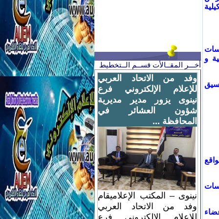
يلية
اسات
ية و
أخـــر المقــالأت قســم الــتخطيط
وفد من الاتحاد العربي
نسيق
للإعلام الإلكتروني فرع
نينوى يزور مدير مديرية
شؤون العشائر في
المحافظة ...
واقع
سسات
نينوى – المكتب الإعلاميقام
وفد من الاتحاد العربي
عضاء
للإعلام الإلكتروني فرع