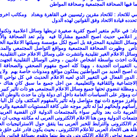
بما فيها الصحافة المجتمعية وصحافة المواطن
ي للاتحاد
:
للاتحاد مقرين رئيسيين في القاهرة وبغداد ومكاتب اخر
دده قيادة الاتحاد وفق القوانين لهذه الدول
اد
:
في عالم متغير اصبح كقرية صغيرة تربطها وسائل اعلامية وتكنول
ر اعلامي حديث اصبح الجميع مشاركا فيه ولم تعد الصحافة والأع
سائل التقليدية المحترفة بل اصبح لكل مؤسسة وسيلتها الاعلامية ال
خاص وظهرت الصحافة المجتمعية ومواقع التواصل المجتمعي والمدو
ائل الاعلام الغير تقليدية وانتشرت على وسائل الاعلام حتى التقليدية 
يلات اخذت بواسطة اشخاص عاديين ، وحتى الوسائل التقليدية اتجهت
ب التغييرات الجديدة ، وبهذا كله اصبح مفهوم الصحفي والصحافة 
 اصبح العديد من المواطنين يملكون مواقع ومدونات خاصة بهم ولا 
 الدور الفعال في التغيير الذي لعبه الاعلام الحديث في كل نواحي ال
اجتماعية والثقافية والتعليمية
.
من اجل جميع ما سبق كان هناك ح
مظلة تنضوي تحتها جميع وسائل الاعلام المجتمعى هو ذات تأثير كبير
ت ومؤثر على السياسات العامة داخل اى دولة وان ما حدث بالوطن ال
ا وافرز موضع ذات نهج متواصل وله تأثير بالمفهوم المكثف وان كل البا
راساتهم وأبحاثهم لما له تأثير موجه على كافة المستويات الشعبية والر
العربية ذات بعد وتأثير سواء بالمجتمعات الدولية لان القضية العربية
جتمعات الدولية ومن هنا الاعلام الالكترونى العربى له مكانته ويجب ان 
م الالكترونى والترابط للخبر العربى بما يتفق حول الاستراتيجيات الع
ظلة هى الاتحاد العربى للأعلام الالكترونى ، بحيث يكون قادر على خلق 
جميع نواحي الاعلام الالكتروني وتربط بينها وتقوم بصياغة قوانين وأ