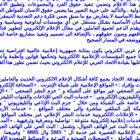
هذا الاعلام وتضمن تنفيذ حقوق الفرد والمجموعات وتطبيق الاع
دولية ، والتأكيد على حرية التعبير بما يضمن حقوق الانسان للمواطن ال
ط الاساسية لا يتعارض مع ما سبق ضمن فكرة دعم التعددية الديمقر
سان الأساسية بشكل مستقل عن أي مؤسسات أيدلوجية وسياسية ودي
يقدم الدعم لجميع العاملين في مجال الإعلام الإلكتروني لتطوير فدا
اقعهم وصون حقوقهم ، بالإضافة الى تصميم وتنفيذ مشاريع خاصة لت
 ووضعه في المسار الصحيح
م عربي الكتروني يكون بمثابة جمهورية إعلامية عالمية افتراضية ت
جميع المؤسسات الإعلامية الالكترونية وتحكمها قوانين وأنظمة وأ
عليها بقيادة الاتحاد العربي للإعلام الالكتروني بحيث تضمن تطور هذا ال
تهدفة
:
الاتحاد يجمع كافة أشكال الإعلام الالكتروني الحديث والعاملين
 وإفراد
: •
المواقع الإعلامية على شبكة الإنترنت
. •
الصحافة الإلكترون
ر الصحفي عبر مواقع على ألشبكة و “ حزم النشر الصحفي
”. •
الإ
والتليفزيون الإلكتروني
: •
خدمات البث الحي للإذاعات والقنوات التليفزي
خاصة على الشبكة ومن خلال “ حزم البث الإذاعي والتليفزيوني ” و
بكة إلى المتلقي مباشرة والى مختلف المواقع
. •
خدمات الأر
. 
الإعلانات الالكترونية خدمات النشر الإعلاني عبر مختلف المواقع
دمات إعلامية إلكترونية متنوعة : تواصلية ومعرفية وترفيهية
. •
المد
مات البث عبر الهاتف الجوال، وتشمل : البث الحي على الهاتف الجو
 الإعلامية القصيرة عبر خدمة ال
“ SMS
وال
MMS ”
وغيرهما .
ار العاجلة
. •
التسجيلات الصوتية و المرئية و الوسائط المتعددة الأ