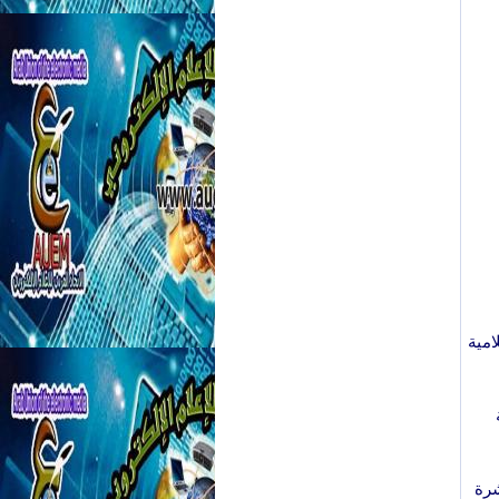
امية
شرة