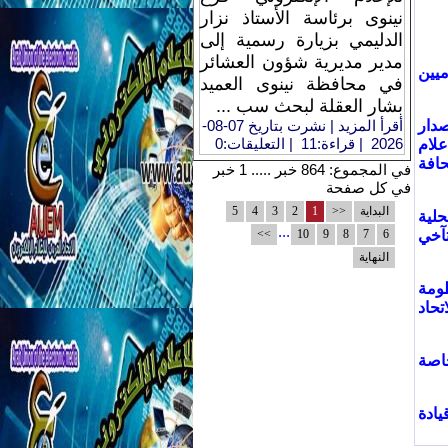
نينوى برئاسة الأستاذ نزار
الدليمي بزيارة رسمية إلى
مدير مديرية شؤون العشائر
ميين
في محافظة نينوى العميد
بشار العقلة لبحث سب ...
صدار
أقرأ المزيد
| نشرت بتاريخ 07-08-
2026 | قراءة:11
| التعليقات:0
علام
افة
في المجموع: 864 خبر ..... 1 خبر
في كل صفحة
البداية
<<
1
2
3
4
5
حلية
...
تآخي
6
7
8
9
10
>>
النهاية
ظومة
تحاد
خاصة
ادة