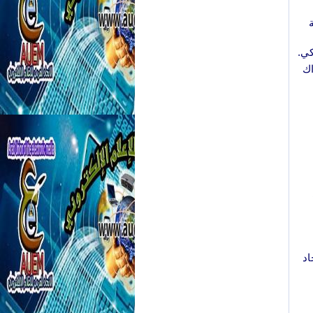
كي.
اك
اد