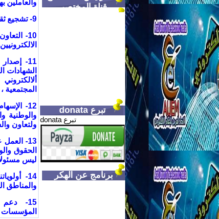
والعاملين ب
قناة المختصر
9- تشجيع ثقافة إنشاء و تطوير المدونات والمواقع الالكترونية المتخصصة والمتنوعة
10- التعا
الالكترونيين
11- إصدا
الشهادات ال
ألالكتروني
المجتمعية ،
12- الإس
تبرع donata
والوطنية و
تبرع donata
ولتعاون وال
13- العمل
الحقوق والو
ليس مسئولا 
برنامج عن الهكر
14- أولو
والمناطق الم
15- دعم 
المؤسسات ال