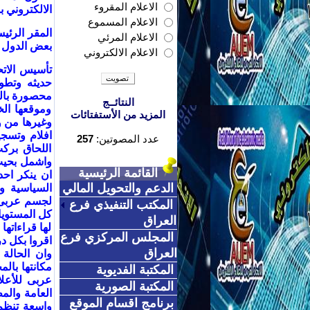
الاعلام المقروء
الالكتروني 
الاعلام المسموع
المقر الرئيس
الاعلام المرئي
بعض الدول تح
الاعلام الالكتروني
تأسيس الاتح
حديثه وتطو
محصورة بالو
النتائــج
وموقعها ال
المزيد من الأستفتائات
وغيرها من وس
افلام وتسج
عدد المصوتين:
257
اللحاق برك
واشمل بحيث
القائمة الرئيسية
ان ينكر احد
الدعم والتحويل المالي
السياسية وال
لجسم عربى و
المكتب التنفيذي فرع
كل المستويا
العراق
لها قراءاته
المجلس المركزي فرع
اقروا بكل د
العراق
وان الحالة 
مكانتها بالم
المكتبة الفديوية
عربى للأعلا
المكتبة الصورية
العامة والم
برنامج اقسام الموقع
واسعة تنظم 