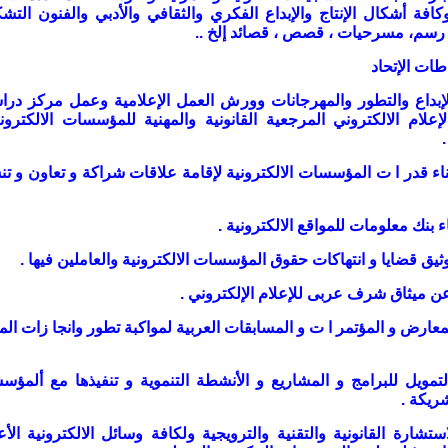
كافة أشكال الإنتاج والإبداع الفكري والثقافي والأدبي والفنون التشك
، رسم، مسرحيات ، قصص ، قصائد إلخ
..
ات الإتحاد
الإبداع والتطور والمهرجانات وورش العمل الإعلامية وعمل مركز در
لام الالكتروني المرجعية القانونية والمهنية للمؤسسات الالكترون
.
بناء قدر ا ت المؤسسات الالكترونية لإقامة علاقات شراكة و تعاون و ت
 بنك معلومات للمواقع الالكترونية .
لمعارض و المؤتمر ا ت و المسابقات العربية لمواكبة تطور وانجا زات الم
التمويل للبرامج و المشاريع و الأنشطة التنموية و تنفيذها مع ألمؤ
شريكة
.
لاستشارة القانونية والتقنية والترويجية ولكافة وسائل الالكترونية الأ