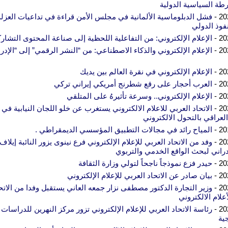
طة السياسية الدولية
202
فشل الدبلوماسية الألمانية في مجلس الأمن قراءة في تداعيات العزلة
نفوذ الدولي
202
الإعلام الإلكتروني: من التفاعلية اللحظية إلى صناعة المحتوى التشار
202
الإعلام الإلكتروني والذكاء الاصطناعي: من “النشر الرقمي” إلى “الإدر
202
الإعلام الإلكتروني في نقرة العالم بين يديك
202
العرب أحجار على رقع شطرنج أمريكي إيراني تركي
202
الإعلام الإلكتروني.. وسرعة تأثيرهُ على المتلقي
202
الاتحاد العربي للاعلام الالكتروني يستغرب عن خلو اللجان النيابية في
العراقي بالتحول الالكتروني
201
المياح رائد في مجالات التطبيق المؤسسي الديمقراطي .
202
وفد من الاتحاد العربي للإعلام الإلكتروني فرع نينوى يزور النائبة إيلاف
راني لبحث الواقع الخدمي والتربوي
202
حيدر فزع نموذجاً ناجحاً لتولي وزارة الثقافة
202
بيان صادر عن الاتحاد العربي للإعلام الإلكتروني
202
وزير التجارة الدكتور مصطفى نزار جمعه العاني يستقبل وفدا من الاتح
علام الالكتروني
202
رئاسة الاتحاد العربي للإعلام الإلكتروني تزور مركز النهرين للدراسات
جية