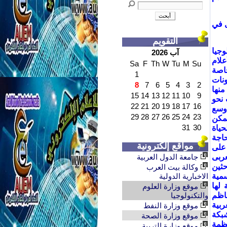
ى في
التقويم
وجيا
آب 2026
لام
Sa
F
Th
W
Tu
M
Su
خاصة
1
نات
8
7
6
5
4
3
2
منها
15
14
13
12
11
10
9
 نحو
22
21
20
19
18
17
16
اوسع
29
28
27
26
25
24
23
يمكن
31
30
حياة
اجة
مواقع إلكترونية
 على
عربى
جامعة الدول العربية
حثين
وكالة بيت العرب
سمية
الاخبارية الدولية
 لها
موقع وزارة العلوم
ناظم
والتكنولوجيا
ربية
موقع وزارة النفط
شبكة
موقع وزارة الصحة
نظمة
موقع وزارة التربية