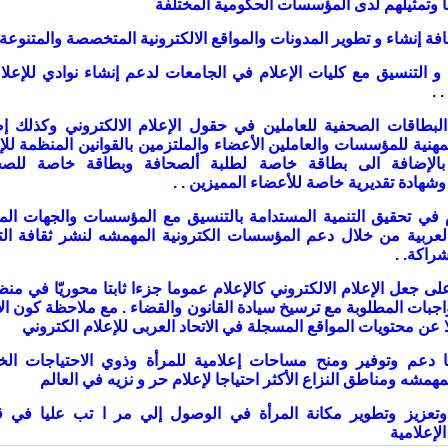
ها وتمثيلهم لدى المؤسسات الحكومية المختلفة
ون و التنسيق مع كليات الإعلام في الجامعات لدعم إنشاء نوادي للإعلا
. .
ر البطاقات الصحفية للعاملين في حقول الإعلام الالكتروني وكذلك إ
مهنية للمؤسسات والعاملين الأعضاء والملتزمين بالقوانين المنظمة للإ
 بالإضافة الى بطاقة خاصة لطلبة ألصحافة وبطاقة خاصة للصح
 وشهادة تقديرية خاصة للأعضاء المميزين
. .
هام في تحقيق التنمية المستدامة بالتنسيق مع المؤسسات والجهات الم
العربية من خلال دعم المؤسسات الكترونية المهمشه لنشر ثقافة ال
شراكة
. .
 على جعل الإعلام الالكتروني كالإعلام عموما جزءا ثابتا محوريّا في من
اجبات المطلوبة مع ترسيخ سيادة القانون والقضاء
.
مع ملاحظة كون الا
عن محتويات المواقع المسجلة في الاتحاد العربى للإعلام الكتروني
ياتنا دعم وتوفير ومنح مساحات إعلامية للمرأة وذوي الاحتياجات ال
همشه ومناطق النزاع الأكثر احتياجا لإعلام حر و نزيه في العالم
وتعزيز وتطوير مكانة المرأة في الوصول إلي مر ا تب عليا في قي
إعلامية