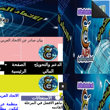
بيان صادر عن الاتحاد العربي ل
الدعم والتحويل
الصفحة
ر
المالي
الرئيسية
1
2
3
4
5
6
7
الاتحاد العر
الأستفتائات
ماهو الافضل في المرحلة
القادمه
لتكون مظلة