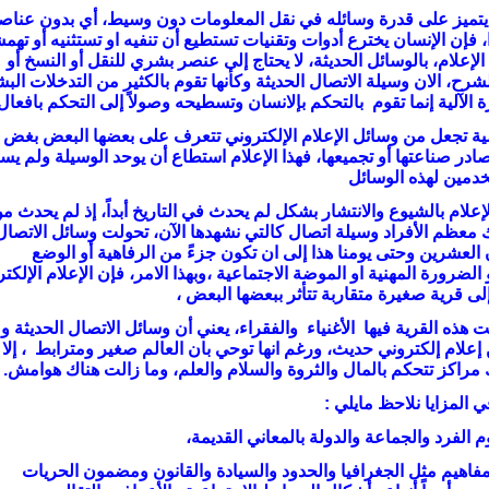
م يتميز على قدرة وسائله في نقل المعلومات دون وسيط، أي بدون عناص
، فإن الإنسان يخترع أدوات وتقنيات تستطيع أن تنفيه او تستثنيه أو تهم
الإعلام، بالوسائل الحديثة، لا يحتاج إلى عنصر بشري للنقل أو النسخ أو
لشرح، الان وسيلة الاتصال الحديثة وكأنها تقوم بالكثير من التدخلات البش
ة الآلية إنما تقوم بالتحكم بإلانسان وتسطيحه وصولاً إلى التحكم بافعال 
 تجعل من وسائل الإعلام الإلكتروني تتعرف على بعضها البعض بغض
در صناعتها أو تجميعها، فهذا الإعلام استطاع أن يوحد الوسيلة ولم يس
خدمين لهذه الوسائل
الإعلام بالشيوع والانتشار بشكل لم يحدث في التاريخ أبداً، إذ لم يحدث م
 معظم الأفراد وسيلة اتصال كالتي نشهدها الآن، تحولت وسائل الاتصال
 العشرين وحتى يومنا هذا إلى ان تكون جزءً من الرفاهية أو الوضع
الضرورة المهنية او الموضة الاجتماعية ،وبهذا الامر، فإن الإعلام الإلكت
إلى قرية صغيرة متقاربة تتأثر ببعضها البعض ،
 هذه القرية فيها الأغنياء والفقراء، يعني أن وسائل الاتصال الحديثة و
 إعلام إلكتروني حديث، ورغم انها توحي بان العالم صغير ومترابط ، إلا أ
 مراكز تتحكم بالمال والثروة والسلام والعلم، وما زالت هناك هوامش.
ي المزايا نلاحظ مايلي :
م الفرد والجماعة والدولة بالمعاني القديمة،
فاهيم مثل الجغرافيا والحدود والسيادة والقانون ومضمون الحريات