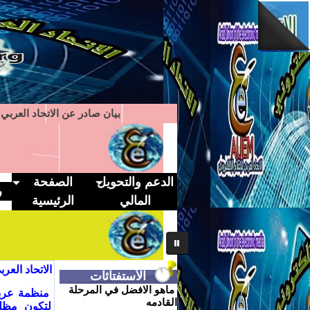
بيان صادر عن الاتحاد العربي ل
الدعم والتحويل
الصفحة
ر
المالي
الرئيسية
1
2
3
4
5
6
7
الاتحاد العر
الأستفتائات
ماهو الافضل في المرحلة
القادمه
لتكون مظلة