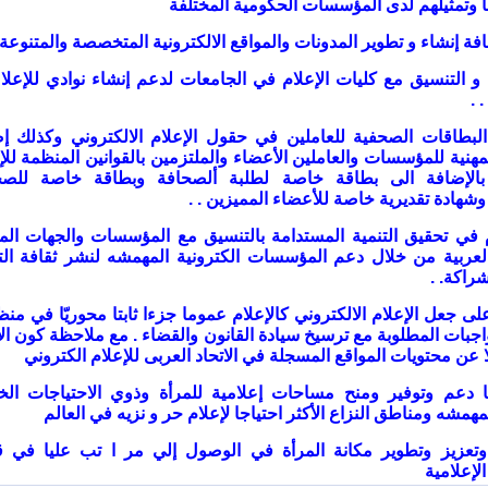
ها وتمثيلهم لدى المؤسسات الحكومية المختلفة
ون و التنسيق مع كليات الإعلام في الجامعات لدعم إنشاء نوادي للإعلا
. .
ر البطاقات الصحفية للعاملين في حقول الإعلام الالكتروني وكذلك إ
مهنية للمؤسسات والعاملين الأعضاء والملتزمين بالقوانين المنظمة للإ
 بالإضافة الى بطاقة خاصة لطلبة ألصحافة وبطاقة خاصة للصح
 وشهادة تقديرية خاصة للأعضاء المميزين
. .
هام في تحقيق التنمية المستدامة بالتنسيق مع المؤسسات والجهات الم
العربية من خلال دعم المؤسسات الكترونية المهمشه لنشر ثقافة ال
شراكة
. .
 على جعل الإعلام الالكتروني كالإعلام عموما جزءا ثابتا محوريّا في من
اجبات المطلوبة مع ترسيخ سيادة القانون والقضاء
.
مع ملاحظة كون الا
عن محتويات المواقع المسجلة في الاتحاد العربى للإعلام الكتروني
ياتنا دعم وتوفير ومنح مساحات إعلامية للمرأة وذوي الاحتياجات ال
همشه ومناطق النزاع الأكثر احتياجا لإعلام حر و نزيه في العالم
وتعزيز وتطوير مكانة المرأة في الوصول إلي مر ا تب عليا في قي
إعلامية