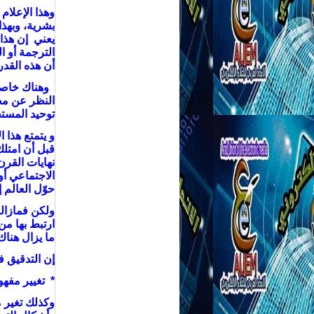
وهذا الإعلا
بشرية، وبهذا
يعني إن هذا 
الترجمة أو ا
أن هذه القدر
وهناك خاصية
النظر عن مصا
توحيد المست
و يتمتع هذا 
قبل أن امتلك
نهايات القرن
الاجتماعي أو 
حوّل العالم 
ولكن فمازالت
ارتبط بها من
ما يزال هناك
إن التدقيق ف
* تغيير مفهو
وكذلك تغير م