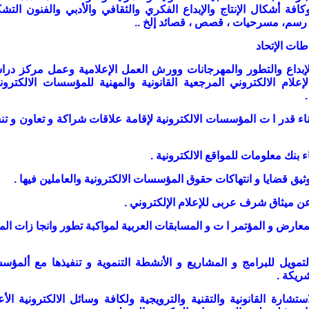
كافة أشكال الإنتاج والإبداع الفكري والثقافي والأدبي والفنون التشك
، رسم، مسرحيات ، قصص ، قصائد إلخ
..
ات الإتحاد
الإبداع والتطور والمهرجانات وورش العمل الإعلامية وعمل مركز در
لام الالكتروني المرجعية القانونية والمهنية للمؤسسات الالكترون
.
بناء قدر ا ت المؤسسات الالكترونية لإقامة علاقات شراكة و تعاون و ت
 بنك معلومات للمواقع الالكترونية .
لمعارض و المؤتمر ا ت و المسابقات العربية لمواكبة تطور وانجا زات الم
التمويل للبرامج و المشاريع و الأنشطة التنموية و تنفيذها مع ألمؤ
شريكة
.
لاستشارة القانونية والتقنية والترويجية ولكافة وسائل الالكترونية الأ