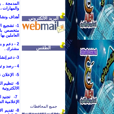
المدمجة . و
والمهارات 
أهداف ونشاط
البريد الالكتروني
1- تشجيع 
متخصص بالإع
العاملين بها 
2 - دعم و 
الطقس
مشترك
.
3-
دعم إنشاء
4 - رصد و توثيق قضايا و انتهاكات حقوق المؤسسات الالكترونية والعاملين فيها .
5- الإعلان عن ميثاق شرف عربى للإعلام الإلكتروني .
6- تنظيم ا
الالكترونية
7-
تجنيد 
الإعلامية ال
جميع المحافظات
8- تقديم ا
لقاء رئيس الاتحاد مع