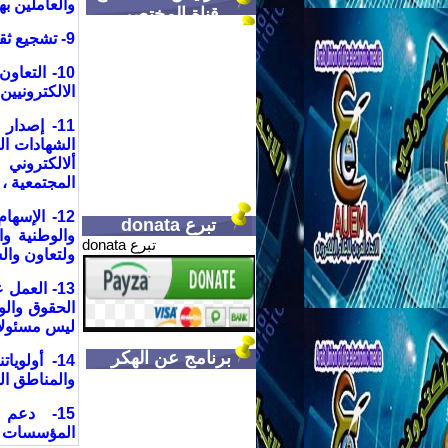
والعاملين ب
قناة المختصر
9- تشجيع ثقافة إنشاء و تطوير المدونات والمواقع الالكترونية المتخصصة والمتنوعة
10- التعا
الالكترونيين
11- إصدا
الشهادات ال
ألالكتروني
المجتمعية ،
12- الإس
تبرع donata
والوطنية و
تبرع donata
ولتعاون وال
13- العمل
الحقوق والو
ليس مسئولا 
برنامج عن الهكر
14- أولو
والمناطق الم
15- دعم 
المؤسسات ال