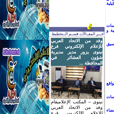
يلية
اسات
ية و
أخـــر المقــالأت قســم الــتخطيط
وفد من الاتحاد العربي
نسيق
للإعلام الإلكتروني فرع
نينوى يزور مدير مديرية
شؤون العشائر في
المحافظة ...
واقع
سسات
نينوى – المكتب الإعلاميقام
وفد من الاتحاد العربي
عضاء
للإعلام الإلكتروني فرع