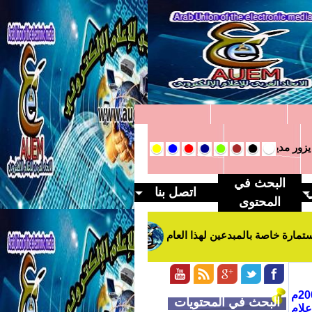
 مدير مديرية شؤون العشائر في المحافظة
وفد من الاتحاد العربي لل
البحث في
ي
اتصل بنا
المحتوى
خاصة بالمبدعين لهذا العام
الاتحاد العربي يبدء اول اجتماعات مهر
منظمة عربية تعنى بشؤون الاعلام والصحافة الالكترونية تم تأسيسها في عام 2004م
البحث في المحتويات
لام