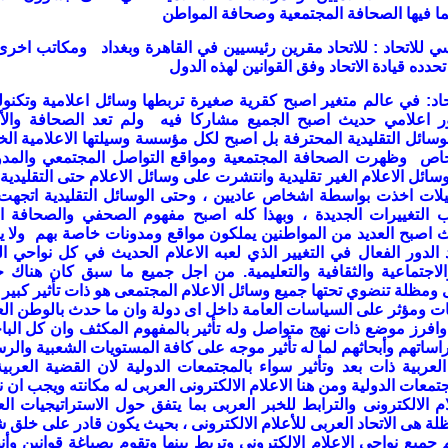
بما فيها الصحافة المجتمعية وصحافة المواطن
ي للاتحاد
:
للاتحاد مقرين رئيسيين في القاهرة وبغداد ومكاتب اخر
دده قيادة الاتحاد وفق القوانين لهذه الدول
اد
:
في عالم متغير اصبح كقرية صغيرة تربطها وسائل اعلامية وتكنول
ر اعلامي حديث اصبح الجميع مشاركا فيه ولم تعد الصحافة والأع
سائل التقليدية المحترفة بل اصبح لكل مؤسسة وسيلتها الاعلامية ال
خاص وظهرت الصحافة المجتمعية ومواقع التواصل المجتمعي والمدو
ائل الاعلام الغير تقليدية وانتشرت على وسائل الاعلام حتى التقليدية 
يلات اخذت بواسطة اشخاص عاديين ، وحتى الوسائل التقليدية اتجهت
ب التغييرات الجديدة ، وبهذا كله اصبح مفهوم الصحفي والصحافة 
 اصبح العديد من المواطنين يملكون مواقع ومدونات خاصة بهم ولا 
 الدور الفعال في التغيير الذي لعبه الاعلام الحديث في كل نواحي ال
اجتماعية والثقافية والتعليمية
.
من اجل جميع ما سبق كان هناك ح
مظلة تنضوي تحتها جميع وسائل الاعلام المجتمعى هو ذات تأثير كبير
ت ومؤثر على السياسات العامة داخل اى دولة وان ما حدث بالوطن ال
ا وافرز موضع ذات نهج متواصل وله تأثير بالمفهوم المكثف وان كل البا
راساتهم وأبحاثهم لما له تأثير موجه على كافة المستويات الشعبية والر
العربية ذات بعد وتأثير سواء بالمجتمعات الدولية لان القضية العربية
جتمعات الدولية ومن هنا الاعلام الالكترونى العربى له مكانته ويجب ان 
م الالكترونى والترابط للخبر العربى بما يتفق حول الاستراتيجيات الع
ظلة هى الاتحاد العربى للأعلام الالكترونى ، بحيث يكون قادر على خلق 
جميع نواحي الاعلام الالكتروني وتربط بينها وتقوم بصياغة قوانين وأ