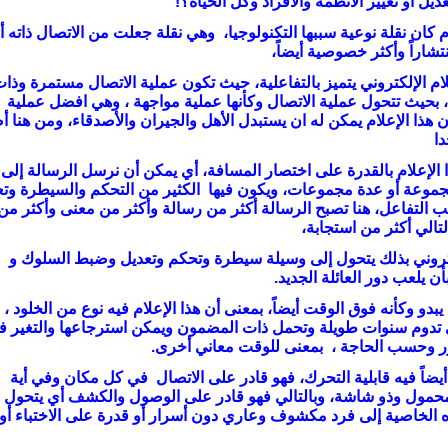
ديل أو تغيير الأنظمة والأفراد وكل الحياة؟!
ام كان نقلة نوعية سببها التكنولوجيا، وهي نقلة جعلت من الاتصال ذاته 
نتشاراً وأكثر خصوصية أيضاً،
لام الإلكتروني يتميز بالتفاعلية، حيث تكون عملية الاتصال مستمرة وذا
، بحيث تتحول عملية الاتصال وكأنها عملية مواجهة ، وهي افضل عملية
ن هذا الإعلام يمكن له ان يستبدل الأهل والجيران والأصدقاء، ومن هنا أ
دا
ا الإعلام بالقدرة على اختصار المسافة، أي يمكن أن نرسل الرسالة إلى
 مجموعة أو عدة مجموعات، ويكون فيها الكثير من التحكم والسيطرة وت
 التفاعل، هنا تصبح الرسالة أكثر من رسالة وأكثر من معنى وأكثر من
الي أكثر من استجابة،
لكتروني بذلك يتحول إلى وسيلة سيطرة وتحكم وتعديل وضبط السلوك و
أن يلعب دور العائلة الجديد.
يبدو وكأنه فوق الوقت أيضاً، بمعنى أن هذا الإعلام فيه نوع من الخلود ،
ي تدوم سنوات طويلة وتحمل ذات المضمون ويمكن استرجاعها والتغير في
 وحسب الحاجة ، بمعنى للوقت معاني أخرى.
 أيضاً فيه قابلية التحرك، فهو قادر على الاتصال في كل مكان وفي أية
حمول وذو شاشة، وبالتالي فهو قادر على الوصول والكشف أي يتحول ا
 الخاصية إلى فرد مكشوف وعاري دون أسرار أو قدرة على الاختباء أو