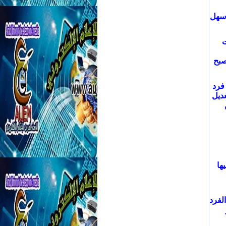
أسهل
ت
صبح
 فرد
عديل
ها
لفرد