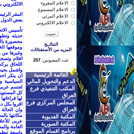
الاعلام المقروء
الالكتروني 
الاعلام المسموع
المقر الرئيس
الاعلام المرئي
بعض الدول تح
الاعلام الالكتروني
تأسيس الاتح
حديثه وتطو
محصورة بالو
النتائــج
وموقعها ال
المزيد من الأستفتائات
وغيرها من وس
افلام وتسج
عدد المصوتين:
257
اللحاق برك
واشمل بحيث
القائمة الرئيسية
ان ينكر احد
الدعم والتحويل المالي
السياسية وال
لجسم عربى و
المكتب التنفيذي فرع
كل المستويا
العراق
لها قراءاته
المجلس المركزي فرع
اقروا بكل د
العراق
وان الحالة 
مكانتها بالم
المكتبة الفديوية
عربى للأعلا
المكتبة الصورية
العامة والم
برنامج اقسام الموقع
واسعة تنظم 