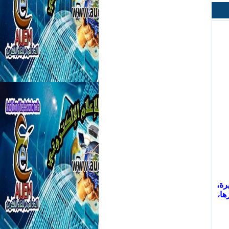
رة،
ها،