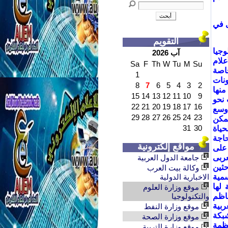
ى في
التقويم
وجيا
آب 2026
لام
Sa
F
Th
W
Tu
M
Su
خاصة
1
نات
8
7
6
5
4
3
2
منها
15
14
13
12
11
10
9
 نحو
22
21
20
19
18
17
16
اوسع
29
28
27
26
25
24
23
يمكن
31
30
حياة
اجة
مواقع إلكترونية
 على
عربى
جامعة الدول العربية
حثين
وكالة بيت العرب
سمية
الاخبارية الدولية
 لها
موقع وزارة العلوم
ناظم
والتكنولوجيا
ربية
موقع وزارة النفط
شبكة
موقع وزارة الصحة
نظمة
موقع وزارة التربية