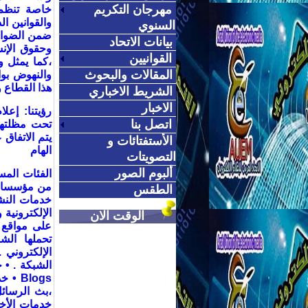
مهرجان التكريم
خاصة تنظم 
والقوانين ال
السنوي
ضمن الضواب
بيانات الاتحاد
وحقوق الإن
القوانيين
،كما يمثل و
المقالات والبحوث
والنهوض بو
هذا القطاع
الشريط الاخباري
الاخبار
رؤيتنا
:
إعلا
اتصل بنا
تحت مظلتها 
يتم الاتفاق 
الأستفتائات و
الهام
التصويتات
ألبوم الصور
الفئات المس
من مؤسسات
الطقس
خدمات النش
الإلكترونية 
الوقت الان
على مواقع 
تحملها الش
الإلكتروني
•
الشبكة
. •
خ
Blogs •
خد
،بث الرسائل
خدمات الأخب