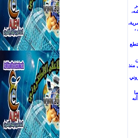
ر
شه،
رية،
،
تطع
ن
 منذ
روني
ما
نه