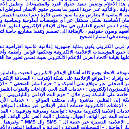
هذا الاعلام وتضمن تنفيذ حقوق الفرد والمجموعات وتطبيق الاع
دولية ، والتأكيد على حرية التعبير بما يضمن حقوق الانسان للمواطن ال
ط الاساسية لا يتعارض مع ما سبق ضمن فكرة دعم التعددية الديمقر
سان الأساسية بشكل مستقل عن أي مؤسسات أيدلوجية وسياسية ودي
يقدم الدعم لجميع العاملين في مجال الإعلام الإلكتروني لتطوير فدا
اقعهم وصون حقوقهم ، بالإضافة الى تصميم وتنفيذ مشاريع خاصة لت
 ووضعه في المسار الصحيح
م عربي الكتروني يكون بمثابة جمهورية إعلامية عالمية افتراضية ت
جميع المؤسسات الإعلامية الالكترونية وتحكمها قوانين وأنظمة وأ
عليها بقيادة الاتحاد العربي للإعلام الالكتروني بحيث تضمن تطور هذا ال
تهدفة
:
الاتحاد يجمع كافة أشكال الإعلام الالكتروني الحديث والعاملين
 وإفراد
: •
المواقع الإعلامية على شبكة الإنترنت
. •
الصحافة الإلكترون
ر الصحفي عبر مواقع على ألشبكة و “ حزم النشر الصحفي
”. •
الإ
والتليفزيون الإلكتروني
: •
خدمات البث الحي للإذاعات والقنوات التليفزي
خاصة على الشبكة ومن خلال “ حزم البث الإذاعي والتليفزيوني ” و
بكة إلى المتلقي مباشرة والى مختلف المواقع
. •
خدمات الأر
. 
الإعلانات الالكترونية خدمات النشر الإعلاني عبر مختلف المواقع
دمات إعلامية إلكترونية متنوعة : تواصلية ومعرفية وترفيهية
. •
المد
مات البث عبر الهاتف الجوال، وتشمل : البث الحي على الهاتف الجو
 الإعلامية القصيرة عبر خدمة ال
“ SMS
وال
MMS ”
وغيرهما .
ار العاجلة
. •
التسجيلات الصوتية و المرئية و الوسائط المتعددة الأ