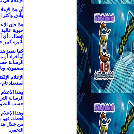
الإعلام في تع
أن هذا الإعل
وأدق وأكثر ا
هذا فإن الإع
حيوية عالية 
اتصال ، أي أ
تأثيره كبير ج
كما يتميز هذ
أو أفراد أو
الرسالة حسب
مضمون، وبالت
الإعلام الإ
استعداد تام ب
وهذا الاعلام 
الرسالة الت
حسب التطور
وهذا الإعلام
لحظة، فهو م
من خلال هذه
التخفي.