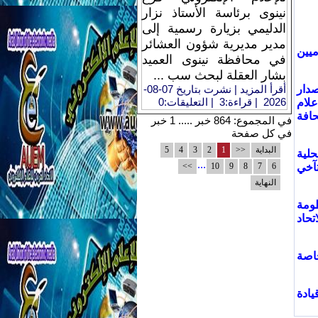
نينوى برئاسة الأستاذ نزار
الدليمي بزيارة رسمية إلى
مدير مديرية شؤون العشائر
ميين
في محافظة نينوى العميد
بشار العقلة لبحث سب ...
صدار
أقرأ المزيد
| نشرت بتاريخ 07-08-
2026 | قراءة:3
| التعليقات:0
علام
افة
في المجموع: 864 خبر ..... 1 خبر
في كل صفحة
البداية
<<
1
2
3
4
5
حلية
...
تآخي
6
7
8
9
10
>>
النهاية
ظومة
تحاد
خاصة
ادة